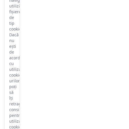
navigare,
utilizăm
fișiere
de
tip
cookie.
Dacă
nu
ești
de
acord
cu
utilizarea
cookie-
urilor,
poți
să
îți
retragi
consimțământul
pentru
utilizarea
cookie-