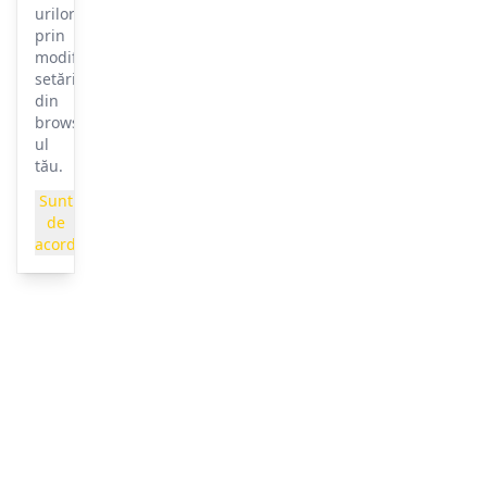
urilor
prin
modificarea
setărilor
din
browser-
ul
tău.
Sunt
de
acord