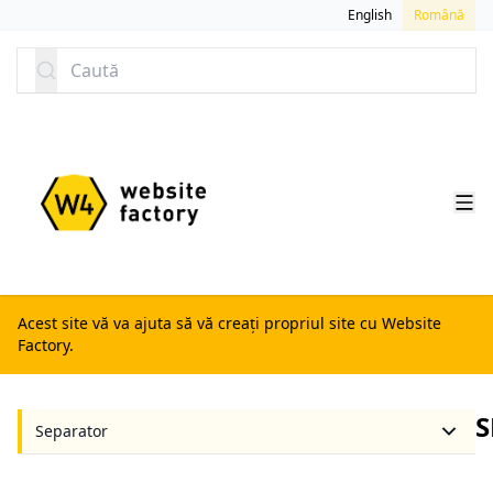
SARI LA CONȚINUT
English
Română
Caută
Acest site vă va ajuta să vă creați propriul site cu Website
Factory.
S
Separator