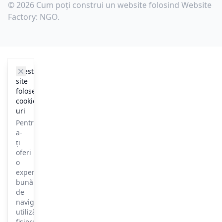
© 2026 Cum poți construi un website folosind Website
Factory: NGO.
cookie_notice.clos3
Acest
site
folosește
cookie-
uri
Pentru
a-
ți
oferi
o
experiență
bună
de
navigare,
utilizăm
fișiere