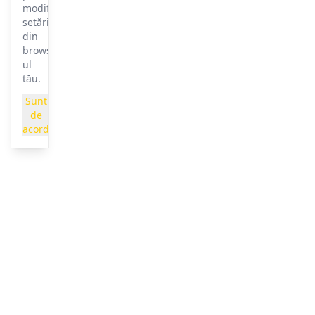
modificarea
setărilor
din
browser-
ul
tău.
Sunt
de
acord