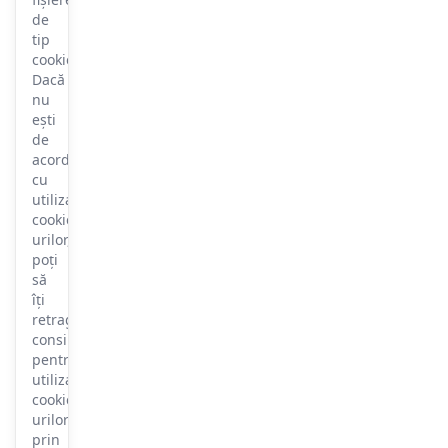
de
tip
cookie.
Dacă
nu
ești
de
acord
cu
utilizarea
cookie-
urilor,
poți
să
îți
retragi
consimțământul
pentru
utilizarea
cookie-
urilor
prin