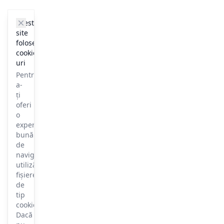
cookie_notice.clos3
Acest
site
folosește
cookie-
uri
Pentru
a-
ți
oferi
o
experiență
bună
de
navigare,
utilizăm
fișiere
de
tip
cookie.
Dacă