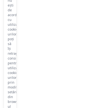
nu
ești
de
acord
cu
utilizarea
cookie-
urilor,
poți
să
îți
retragi
consimțământul
pentru
utilizarea
cookie-
urilor
prin
modificarea
setărilor
din
browser-
ul