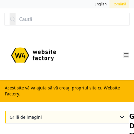
SARI LA CONȚINUT
English
Română
Caută
Acest site vă va ajuta să vă creați propriul site cu Website
Factory.
G
Grilă de imagini
D