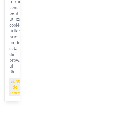
retragi
consimțământul
pentru
utilizarea
cookie-
urilor
prin
modificarea
setărilor
din
browser-
ul
tău.
Sunt
de
acord