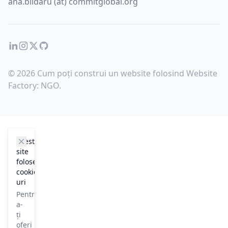
ana.blidaru (at) commitglobal.org
LinkedIn
Instagram
Twitter
GitHub
© 2026 Cum poți construi un website folosind Website
Factory: NGO.
cookie_notice.clos3
Acest
site
folosește
cookie-
uri
Pentru
a-
ți
oferi