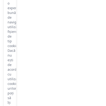
o
experiență
bună
de
navigare,
utilizăm
fișiere
de
tip
cookie.
Dacă
nu
ești
de
acord
cu
utilizarea
cookie-
urilor,
poți
să
îți