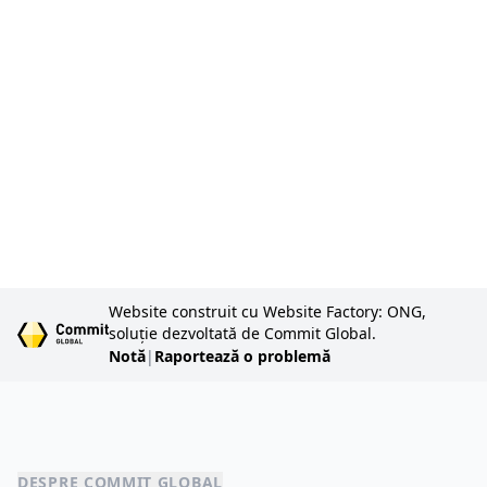
ar
ex
c
ac
Website construit cu Website Factory: ONG,
soluție dezvoltată de Commit Global.
Notă
|
Raportează o problemă
DESPRE COMMIT GLOBAL